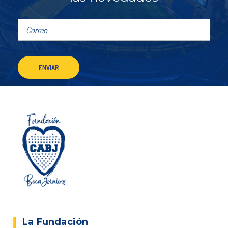
La Fundación