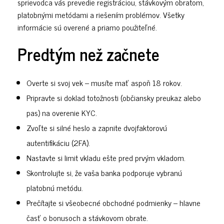
sprievodca vás prevedie registráciou, stávkovým obratom,
platobnými metódami a riešením problémov. Všetky
informácie sú overené a priamo použiteľné.
Predtým než začnete
Overte si svoj vek – musíte mať aspoň 18 rokov.
Pripravte si doklad totožnosti (občiansky preukaz alebo
pas) na overenie KYC.
Zvoľte si silné heslo a zapnite dvojfaktorovú
autentifikáciu (2FA).
Nastavte si limit vkladu ešte pred prvým vkladom.
Skontrolujte si, že vaša banka podporuje vybranú
platobnú metódu.
Prečítajte si všeobecné obchodné podmienky – hlavne
časť o bonusoch a stávkovom obrate.