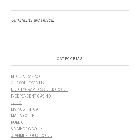
Comments are closed.
CATEGORÍAS
BITCOIN CASINO
CHRISOLLEY.CO.UK
DUDLEYGRAPHICSSTUDIO.CO.UK
INDEPENDENT CASINO
JULIO
LIVINGSPIRIT.CA
MAILM.CO.UK
PUBLIC
SINGINGPIG.CO.UK
STANMERHOUSE.CO.UK