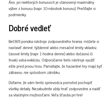
Áno, pri niektorých bonusoch je stanovený maximálny
výber z bonusu (napr. 10-násobok bonusu). Prečítajte si
podmienky.
Dobré vedieť
Bet365 ponúka nástroje zodpovedného hrania: môžete si
nastaviť denné, týždenné alebo mesačné limity vkladov,
časové limity (napr. 1 hodina denne) alebo dočasnú či
trvalú seba-exklúziu. Odporúčame tieto nástroje využiť
ešte pred prvou hrou. Pamätajte, že hazardné hry majú byť
zábavou, nie spôsobom zárobku.
Dúfame, že vám tento sprievodca pomohol pochopiť
všetky detaily. Nezabudnite vždy hrať zodpovedne a riadiť
sa vlastnými možnosťami. Veľa šťastia pri hre!