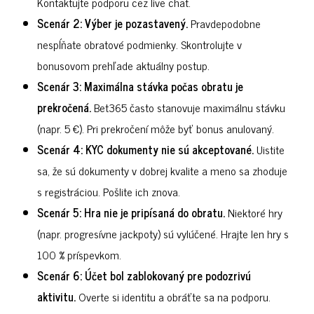
Kontaktujte podporu cez live chat.
Scenár 2: Výber je pozastavený.
Pravdepodobne
nespĺňate obratové podmienky. Skontrolujte v
bonusovom prehľade aktuálny postup.
Scenár 3: Maximálna stávka počas obratu je
prekročená.
Bet365 často stanovuje maximálnu stávku
(napr. 5 €). Pri prekročení môže byť bonus anulovaný.
Scenár 4: KYC dokumenty nie sú akceptované.
Uistite
sa, že sú dokumenty v dobrej kvalite a meno sa zhoduje
s registráciou. Pošlite ich znova.
Scenár 5: Hra nie je pripísaná do obratu.
Niektoré hry
(napr. progresívne jackpoty) sú vylúčené. Hrajte len hry s
100 % príspevkom.
Scenár 6: Účet bol zablokovaný pre podozrivú
aktivitu.
Overte si identitu a obráťte sa na podporu.