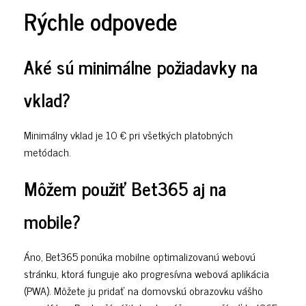
Rýchle odpovede
Aké sú minimálne požiadavky na
vklad?
Minimálny vklad je 10 € pri všetkých platobných
metódach.
Môžem použiť Bet365 aj na
mobile?
Áno, Bet365 ponúka mobilne optimalizovanú webovú
stránku, ktorá funguje ako progresívna webová aplikácia
(PWA). Môžete ju pridať na domovskú obrazovku vášho