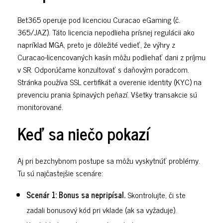
Bet365 operuje pod licenciou Curacao eGaming (č.
365/JAZ). Táto licencia nepodlieha prísnej regulácii ako
napríklad MGA, preto je dôležité vedieť, že výhry z
Curacao-licencovaných kasín môžu podliehať dani z príjmu
v SR. Odporúčame konzultovať s daňovým poradcom.
Stránka používa SSL certifikát a overenie identity (KYC) na
prevenciu prania špinavých peňazí. Všetky transakcie sú
monitorované.
Keď sa niečo pokazí
Aj pri bezchybnom postupe sa môžu vyskytnúť problémy.
Tu sú najčastejšie scenáre:
Scenár 1: Bonus sa nepripísal.
Skontrolujte, či ste
zadali bonusový kód pri vklade (ak sa vyžaduje).