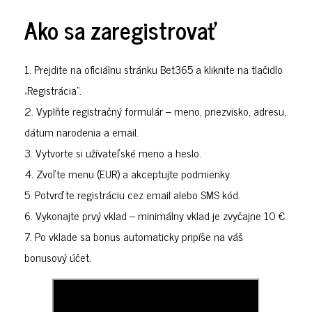
Ako sa zaregistrovať
Prejdite na oficiálnu stránku Bet365 a kliknite na tlačidlo
„Registrácia“.
Vyplňte registračný formulár – meno, priezvisko, adresu,
dátum narodenia a email.
Vytvorte si užívateľské meno a heslo.
Zvoľte menu (EUR) a akceptujte podmienky.
Potvrďte registráciu cez email alebo SMS kód.
Vykonajte prvý vklad – minimálny vklad je zvyčajne 10 €.
Po vklade sa bonus automaticky pripíše na váš
bonusový účet.