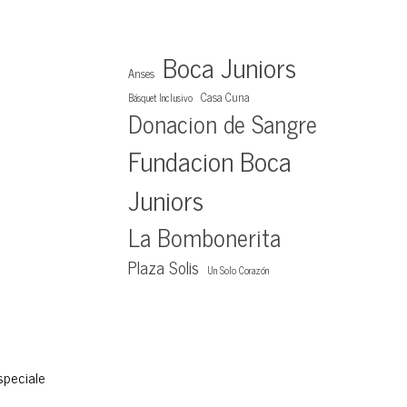
Boca Juniors
Anses
Casa Cuna
Básquet Inclusivo
Donacion de Sangre
Fundacion Boca
Juniors
La Bombonerita
Plaza Solis
Un Solo Corazón
speciale