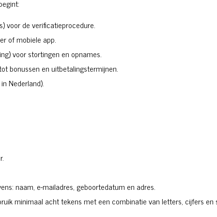
begint:
js) voor de verificatieprocedure.
er of mobiele app.
ving) voor stortingen en opnames.
ot bonussen en uitbetalingstermijnen.
 in Nederland).
r.
gevens: naam, e-mailadres, geboortedatum en adres.
ik minimaal acht tekens met een combinatie van letters, cijfers en 