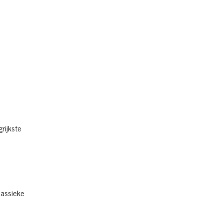
rijkste
lassieke