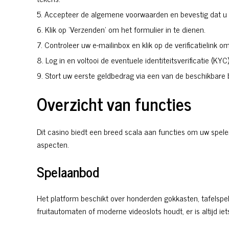
Accepteer de algemene voorwaarden en bevestig dat u 1
Klik op ‘Verzenden’ om het formulier in te dienen.
Controleer uw e-mailinbox en klik op de verificatielink 
Log in en voltooi de eventuele identiteitsverificatie (K
Stort uw eerste geldbedrag via een van de beschikbare
Overzicht van functies
Dit casino biedt een breed scala aan functies om uw speler
aspecten.
Spelaanbod
Het platform beschikt over honderden gokkasten, tafelspel
fruitautomaten of moderne videoslots houdt, er is altijd ie