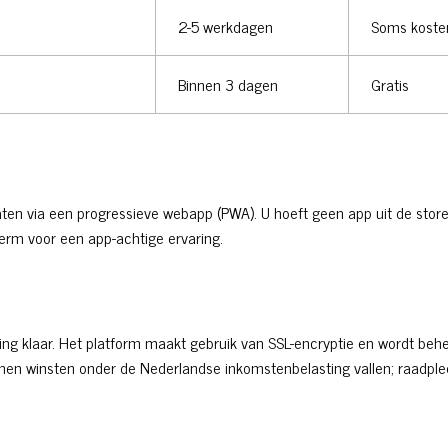
2-5 werkdagen
Soms koste
Binnen 3 dagen
Gratis
aten via een progressieve webapp (PWA). U hoeft geen app uit de store
rm voor een app-achtige ervaring.
ing klaar. Het platform maakt gebruik van SSL-encryptie en wordt beh
unnen winsten onder de Nederlandse inkomstenbelasting vallen; raadpl