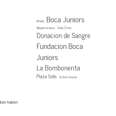
Boca Juniors
Anses
Casa Cuna
Básquet Inclusivo
Donacion de Sangre
Fundacion Boca
Juniors
La Bombonerita
Plaza Solis
Un Solo Corazón
eben haben.