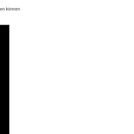
len können.