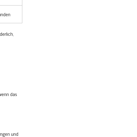
tunden
derlich,
 wenn das
gungen und