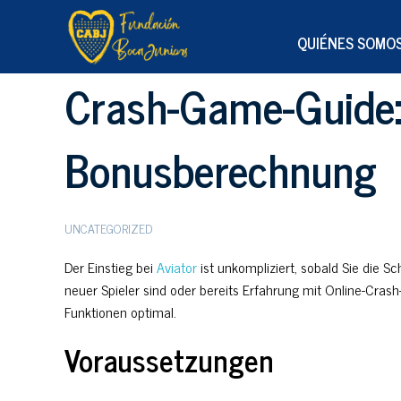
QUIÉNES SOMO
Fundación Boca Juniors
Crash-Game-Guide
Bonusberechnung
UNCATEGORIZED
Der Einstieg bei
Aviator
ist unkompliziert, sobald Sie die Sc
neuer Spieler sind oder bereits Erfahrung mit Online-Crash
Funktionen optimal.
Voraussetzungen