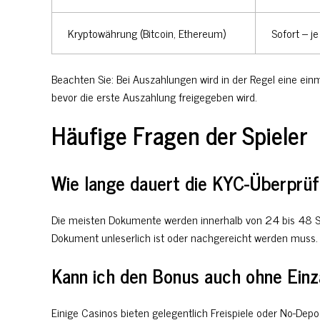
Kryptowährung (Bitcoin, Ethereum)
Sofort – j
Beachten Sie: Bei Auszahlungen wird in der Regel eine einma
bevor die erste Auszahlung freigegeben wird.
Häufige Fragen der Spieler
Wie lange dauert die KYC-Überprü
Die meisten Dokumente werden innerhalb von 24 bis 48 St
Dokument unleserlich ist oder nachgereicht werden muss.
Kann ich den Bonus auch ohne Einz
Einige Casinos bieten gelegentlich Freispiele oder No-De