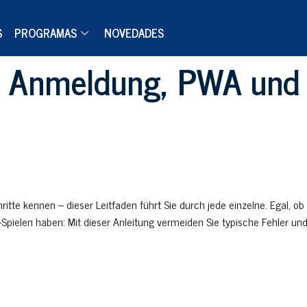
S
PROGRAMAS
NOVEDADES
: Anmeldung, PWA und
hritte kennen – dieser Leitfaden führt Sie durch jede einzelne. Egal, ob 
-Spielen haben: Mit dieser Anleitung vermeiden Sie typische Fehler un