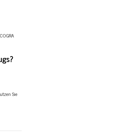
e eCOGRA
lugs?
nutzen Sie