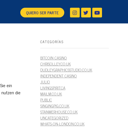
QUIERO SER PARTE
CATEGORÍAS
BITCOIN CASINO
CHRISOLLEY.CO.UK
DUDLEYGRAPHICSSTUDIO.CO.UK
INDEPENDENT CASINO
JULIO
Sie ein
LIVINGSPIRIT.CA
d nutzen die
MAILM.CO.UK
PUBLIC
SINGINGPIG.CO.UK
STANMERHOUSE.CO.UK
UNCATEGORIZED
WHATS-ON-LONDON.CO.UK