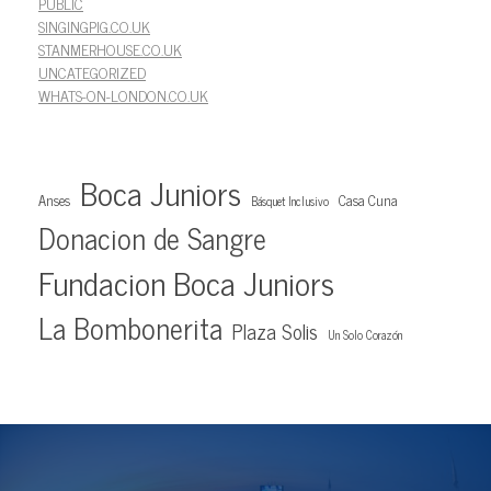
PUBLIC
SINGINGPIG.CO.UK
STANMERHOUSE.CO.UK
UNCATEGORIZED
WHATS-ON-LONDON.CO.UK
Boca Juniors
Anses
Casa Cuna
Básquet Inclusivo
Donacion de Sangre
Fundacion Boca Juniors
La Bombonerita
Plaza Solis
Un Solo Corazón