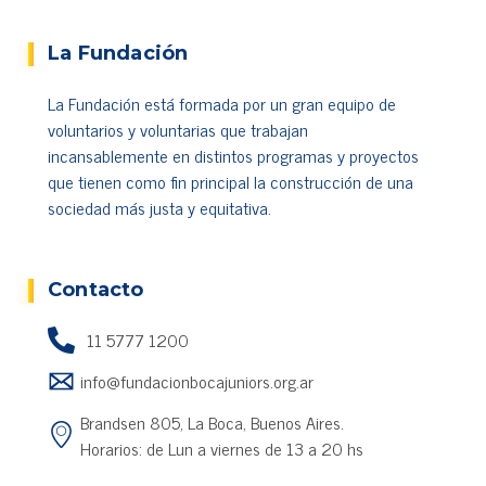
La Fundación
La Fundación está formada por un gran equipo de
voluntarios y voluntarias que trabajan
incansablemente en distintos programas y proyectos
que tienen como fin principal la construcción de una
sociedad más justa y equitativa.
Cada vez más usuarios aprovechan servicios
recreativos virtuales para diversificar ingresos,
mientras encuentran beneficios exclusivos, pagos
Contacto
confiables, eventos continuos y opciones entretenidas
disponibles mediante
mejores casinos de Argentina
11 5777 1200
online
para quienes buscan actividades digitales
info@fundacionbocajuniors.org.ar
atractivas durante todo el año.
Brandsen 805, La Boca, Buenos Aires.
Horarios: de Lun a viernes de 13 a 20 hs