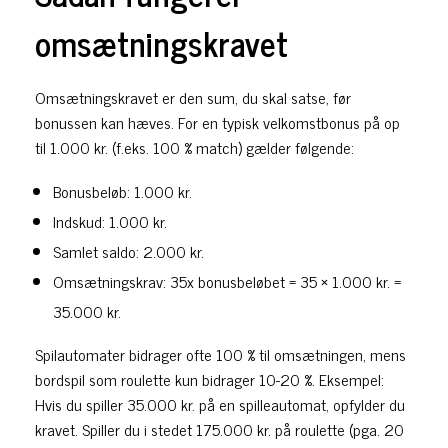
omsætningskravet
Omsætningskravet er den sum, du skal satse, før
bonussen kan hæves. For en typisk velkomstbonus på op
til 1.000 kr. (f.eks. 100 % match) gælder følgende:
Bonusbeløb: 1.000 kr.
Indskud: 1.000 kr.
Samlet saldo: 2.000 kr.
Omsætningskrav: 35x bonusbeløbet = 35 × 1.000 kr. =
35.000 kr.
Spilautomater bidrager ofte 100 % til omsætningen, mens
bordspil som roulette kun bidrager 10-20 %. Eksempel:
Hvis du spiller 35.000 kr. på en spilleautomat, opfylder du
kravet. Spiller du i stedet 175.000 kr. på roulette (pga. 20