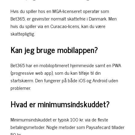
Hvis du spiller hos en MGA-licenseret operatør som
Bet365, er gevinster normalt skattefrie i Danmark. Men
hvis du spiller via en Curacao-licens, kan du være
skattepligtig.
Kan jeg bruge mobilappen?
Bet365 har en mobiloptimeret hjemmeside samt en PWA
(progressive web app), som du kan tilføje til din
startskærm. Den fungerer på både iOS og Android uden
problemer.
Hvad er minimumsindskuddet?
Minimumsindskuddet er typisk 100 kr. via de fleste
betalingsmetoder. Nogle metoder som Paysafecard tillader
50 kr.