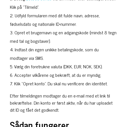
Klik på “Tilmeld”.
Udfyld formularen med dit fulde navn, adresse,
fødselsdato og nationale ID-nummer.
Opret et brugernavn og en adgangskode (mindst 8 tegn
med tal og bogstaver).
Indtast din egen unikke betalingskode, som du
modtager via SMS.
Vælg din foretrukne valuta (DKK, EUR, NOK, SEK).
Accepter vilkårene og bekræft, at du er myndig.
Klik “Opret konto”. Du skal nu verificere din identitet.
Efter tilmeldingen modtager du en e-mail med et link til
bekræftelse. Din konto er først aktiv, når du har uploadet
dit ID og fået det godkendt.
Sådan fungerer