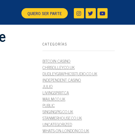
QUIERO SER PARTE
e
CATEGORÍAS
BITCOIN CASINO
CHRISOLLEY.CO.UK
DUDLEYGRAPHICSSTUDIO.CO.UK
INDEPENDENT CASINO
JULIO
LIVINGSPIRIT.CA
MAILM.CO.UK
PUBLIC
SINGINGPIG.CO.UK
STANMERHOUSE.CO.UK
UNCATEGORIZED
WHATS-ON-LONDON.CO.UK