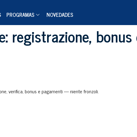
S
PROGRAMAS
NOVEDADES
 registrazione, bonus 
ne, verifica, bonus e pagamenti — niente fronzoli.