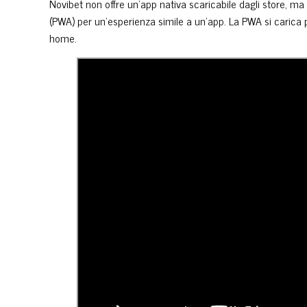
Novibet non offre un’app nativa scaricabile dagli store, ma
(PWA) per un’esperienza simile a un’app. La PWA si carica
home.