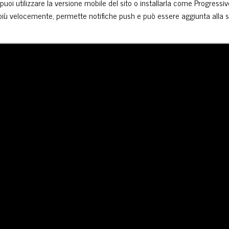
 puoi utilizzare la versione mobile del sito o installarla come Progress
 più velocemente, permette notifiche push e può essere aggiunta alla