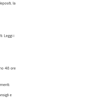
epositi, la
i. Leggi i
imo 48 ore
umenti.
nsigli e