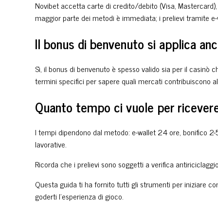
Novibet accetta carte di credito/debito (Visa, Mastercard), por
maggior parte dei metodi è immediata; i prelievi tramite e-w
Il bonus di benvenuto si applica a
Sì, il bonus di benvenuto è spesso valido sia per il casinò
termini specifici per sapere quali mercati contribuiscono a
Quanto tempo ci vuole per ricevere
I tempi dipendono dal metodo: e-wallet 24 ore, bonifico 2-5
lavorative.
Ricorda che i prelievi sono soggetti a verifica antiriciclag
Questa guida ti ha fornito tutti gli strumenti per iniziare 
goderti l’esperienza di gioco.