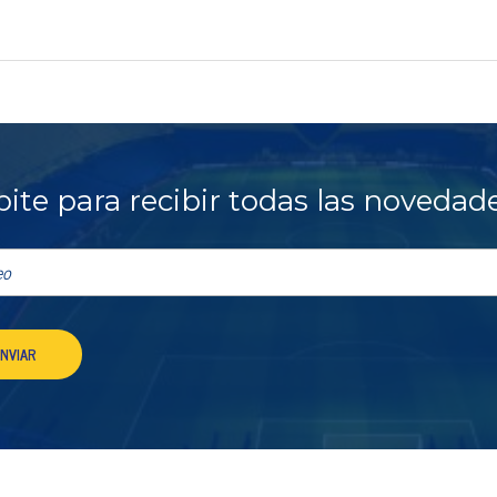
bite para recibir todas las novedad