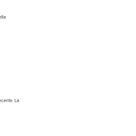
ella
recente. La