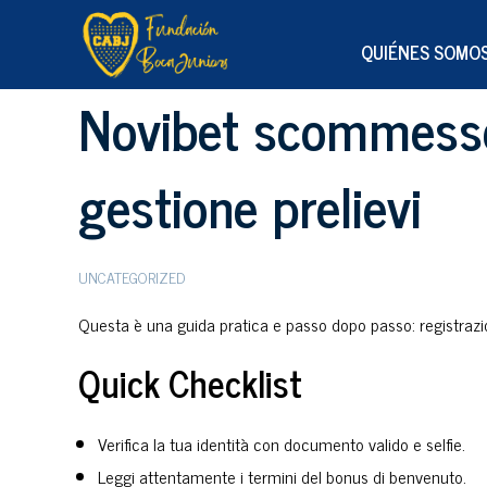
QUIÉNES SOMO
Fundación Boca Juniors
Novibet scommesse:
gestione prelievi
UNCATEGORIZED
Questa è una guida pratica e passo dopo passo: registrazio
Quick Checklist
Verifica la tua identità con documento valido e selfie.
Leggi attentamente i termini del bonus di benvenuto.