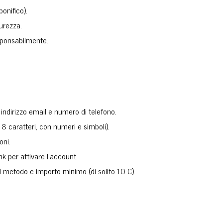
onifico).
urezza.
esponsabilmente.
ndirizzo email e numero di telefono.
 caratteri, con numeri e simboli).
oni.
nk per attivare l’account.
 il metodo e importo minimo (di solito 10 €).