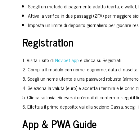
Scegli un metodo di pagamento adatto (carta, e-wallet, b
Attiva la verifica in due passaggi (2FA) per maggiore sic
Imposta un limite di deposito giornaliero per giocare r
Registration
Visita il sito di
Novibet app
e clicca su Registrati.
Compila il modulo con nome, cognome, data di nascita, i
Scegli un nome utente e una password robusta (almeno 8
Seleziona la valuta (euro) e accetta i termini e le condizi
Clicca su Invia. Riceverai un’email di conferma: segui il li
Effettua il primo deposito: vai alla sezione Cassa, scegli
App & PWA Guide