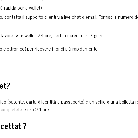
ù rapida per e-wallet).
contatta il supporto clienti via live chat o email. Fornisci il numero d
lavorativi, e-wallet 24 ore, carte di credito 3–7 giorni.
o elettronico) per ricevere i fondi più rapidamente.
bet?
ido (patente, carta d’identità o passaporto) e un selfie o una bolletta 
e completata entro 24 ore.
cettati?