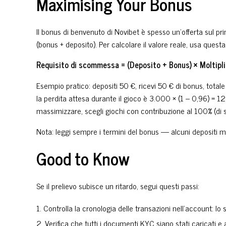
Maximising Your Bonus
Il bonus di benvenuto di Novibet è spesso un’offerta sul 
(bonus + deposito). Per calcolare il valore reale, usa quest
Requisito di scommessa = (Deposito + Bonus) × Moltipl
Esempio pratico: depositi 50 €, ricevi 50 € di bonus, tota
la perdita attesa durante il gioco è 3.000 × (1 – 0,96) = 12
massimizzare, scegli giochi con contribuzione al 100% (di s
Nota: leggi sempre i termini del bonus — alcuni depositi min
Good to Know
Se il prelievo subisce un ritardo, segui questi passi:
Controlla la cronologia delle transazioni nell’account: l
Verifica che tutti i documenti KYC siano stati caricati 