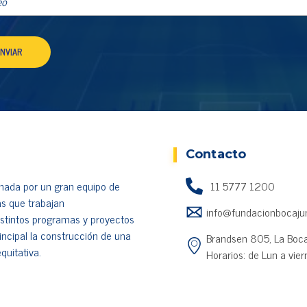
Contacto
mada por un gran equipo de
11 5777 1200
as que trabajan
info@fundacionbocajun
stintos programas y proyectos
incipal la construcción de una
Brandsen 805, La Boca
quitativa.
Horarios: de Lun a vie
 aprovechan servicios
ra diversificar ingresos,
eneficios exclusivos, pagos