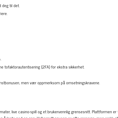
 deg til det.
iere.
.
e tofaktorautentisering (2FA) for ekstra sikkerhet.
elkomstbonusen, men vær oppmerksom på omsetningskravene.
ater, live casino-spill og et brukervennlig grensesnitt. Plattformen er f