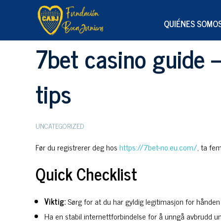
QUIÉNES SOMO
Fundación Boca Juniors
7bet casino guide –
tips
UNCATEGORIZED
Før du registrerer deg hos
https://7bet-no.eu.com/
, ta fe
Quick Checklist
Viktig:
Sørg for at du har gyldig legitimasjon for hånden 
Ha en stabil internettforbindelse for å unngå avbrudd und