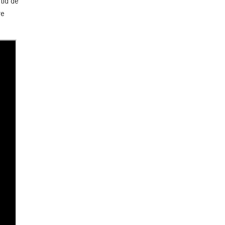
tid de
re