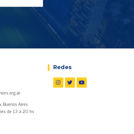
Redes
iors.org.ar
, Buenos Aires.
rnes de 13 a 20 hs