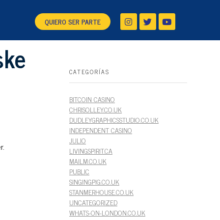
QUIERO SER PARTE
ske
CATEGORÍAS
BITCOIN CASINO
CHRISOLLEY.CO.UK
DUDLEYGRAPHICSSTUDIO.CO.UK
INDEPENDENT CASINO
JULIO
r.
LIVINGSPIRIT.CA
MAILM.CO.UK
PUBLIC
SINGINGPIG.CO.UK
STANMERHOUSE.CO.UK
UNCATEGORIZED
WHATS-ON-LONDON.CO.UK