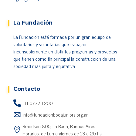
La Fundación
La Fundación está formada por un gran equipo de
voluntarios y voluntarias que trabajan
incansablemente en distintos programas y proyectos
que tienen como fin principal la construcción de una
sociedad más justa y equitativa.
Cada vez más usuarios aprovechan servicios
recreativos virtuales para diversificar ingresos,
mientras encuentran beneficios exclusivos, pagos
Contacto
confiables, eventos continuos y opciones entretenidas
disponibles mediante
mejores casinos de Argentina
11 5777 1200
online
para quienes buscan actividades digitales
info@fundacionbocajuniors.org.ar
atractivas durante todo el año.
Brandsen 805, La Boca, Buenos Aires.
Horarios: de Lun a viernes de 13 a 20 hs