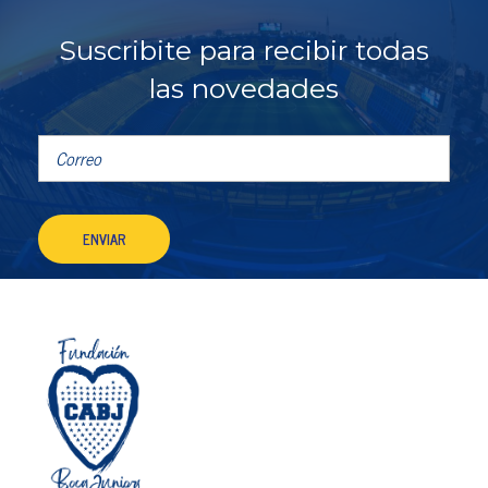
Suscribite para recibir todas
las novedades