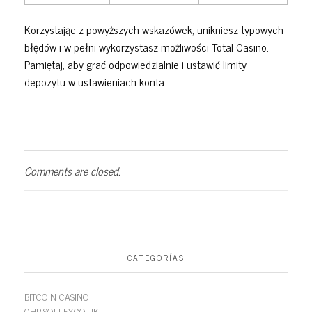
Korzystając z powyższych wskazówek, unikniesz typowych
błędów i w pełni wykorzystasz możliwości Total Casino.
Pamiętaj, aby grać odpowiedzialnie i ustawić limity
depozytu w ustawieniach konta.
Comments are closed.
CATEGORÍAS
BITCOIN CASINO
CHRISOLLEY.CO.UK