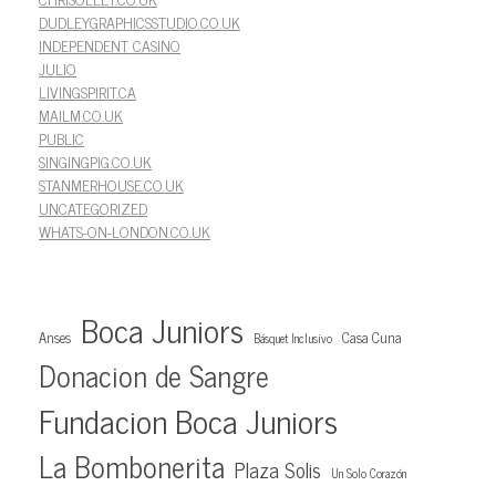
DUDLEYGRAPHICSSTUDIO.CO.UK
INDEPENDENT CASINO
JULIO
LIVINGSPIRIT.CA
MAILM.CO.UK
PUBLIC
SINGINGPIG.CO.UK
STANMERHOUSE.CO.UK
UNCATEGORIZED
WHATS-ON-LONDON.CO.UK
Boca Juniors
Anses
Casa Cuna
Básquet Inclusivo
Donacion de Sangre
Fundacion Boca Juniors
La Bombonerita
Plaza Solis
Un Solo Corazón