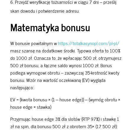
Przejdź weryfikację tożsamości w ciągu 7 dni – prześlij
skan dowodu i potwierdzenie adresu.
Matematyka bonusu
W bonusie powitalnym w
https://totalkasynopl.com/pl-pl/
masz szansę na dodatkowe środki. Typowa oferta to 100%
do 1000 zł. Oznacza to, że wpłacając 500 zł, otrzymujesz
500 zł bonusu, a łączne saldo wynosi 1000 zł. Bonus
podlega wymogowi obrotu – zazwyczaj 35-krotność kwoty
bonusu. Wzór na wartość oczekiwaną (EV) wygląda
następująco:
EV = (kwota bonusu × (1 – house edge)) – (wymóg obrotu ×
house edge × stawka)
Przyjmując house edge 3% dla slotów (RTP 97%) i stawkę 1
zł na spin, dla bonusu 500 zł z obrotem 35× (17 500 zł):