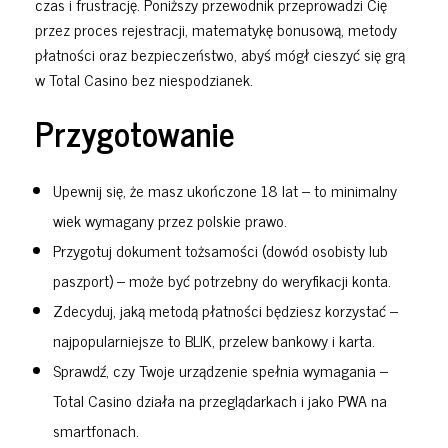
czas i frustrację. Poniższy przewodnik przeprowadzi Cię
przez proces rejestracji, matematykę bonusową, metody
płatności oraz bezpieczeństwo, abyś mógł cieszyć się grą
w Total Casino bez niespodzianek.
Przygotowanie
Upewnij się, że masz ukończone 18 lat – to minimalny
wiek wymagany przez polskie prawo.
Przygotuj dokument tożsamości (dowód osobisty lub
paszport) – może być potrzebny do weryfikacji konta.
Zdecyduj, jaką metodą płatności będziesz korzystać –
najpopularniejsze to BLIK, przelew bankowy i karta.
Sprawdź, czy Twoje urządzenie spełnia wymagania –
Total Casino działa na przeglądarkach i jako PWA na
smartfonach.