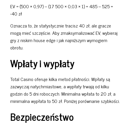
EV = (500 × 0,97) – (17 500 × 0,03 × 1) = 485 – 525 =
-40 zł
Oznacza to, że statystycznie tracisz 40 zł, ale gracze
mogą mieć szczęście. Aby zmaksymalizować EV, wybieraj
gry z niskim house edge i jak najniższym wymogiem
obrotu.
Wpłaty i wypłaty
Total Casino oferuje kilka metod płatności. Wpłaty są
zazwyczaj natychmiastowe, a wypłaty trwają od kilku
godzin do 5 dni roboczych. Minimalna wpłata to 20 zł, a
minimalna wypłata to 50 zł. Poniżej porównanie szybkości.
Bezpieczeństwo