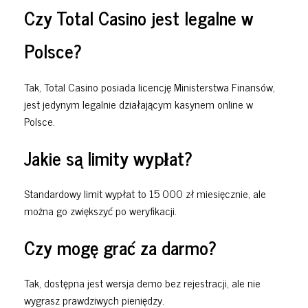
Czy Total Casino jest legalne w
Polsce?
Tak, Total Casino posiada licencję Ministerstwa Finansów,
jest jedynym legalnie działającym kasynem online w
Polsce.
Jakie są limity wypłat?
Standardowy limit wypłat to 15 000 zł miesięcznie, ale
można go zwiększyć po weryfikacji.
Czy mogę grać za darmo?
Tak, dostępna jest wersja demo bez rejestracji, ale nie
wygrasz prawdziwych pieniędzy.