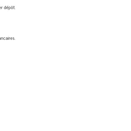
er dépôt.
ancaires.