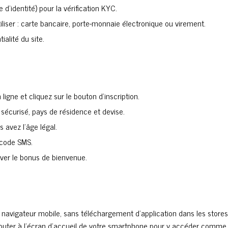
d’identité) pour la vérification KYC.
iser : carte bancaire, porte-monnaie électronique ou virement.
ialité du site.
igne et cliquez sur le bouton d’inscription.
 sécurisé, pays de résidence et devise.
 avez l’âge légal.
e code SMS.
ver le bonus de bienvenue.
navigateur mobile, sans téléchargement d’application dans les stores o
’ajouter à l’écran d’accueil de votre smartphone pour y accéder comme