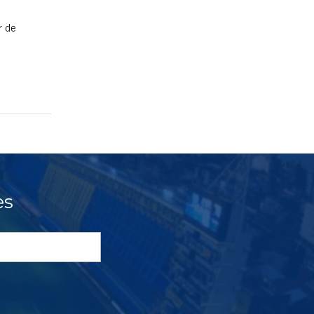
r de
es