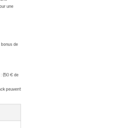
Pour une
: bonus de
 : (50 € de
jack peuvent