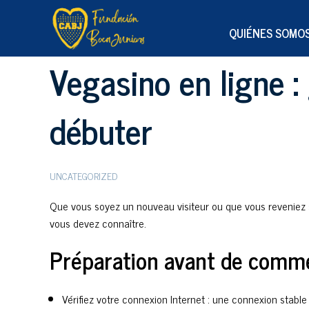
QUIÉNES SOMO
Fundación Boca Juniors
Vegasino en ligne :
débuter
UNCATEGORIZED
Que vous soyez un nouveau visiteur ou que vous reveniez
vous devez connaître.
Préparation avant de comm
Vérifiez votre connexion Internet : une connexion stabl