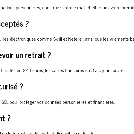
rmations personnelles, confirmez votre e-mail et effectuez votre premi
cceptés ?
lles électroniques comme Skrill et Neteller, ainsi que les virements b
oir un retrait ?
t traités en 24 heures, les cartes bancaires en 3 à 5 jours ouvrés.
curisé ?
ge SSL pour protéger vos données personnelles et financières.
nt ?
l ou le formulaire de contact disponible sur le site.