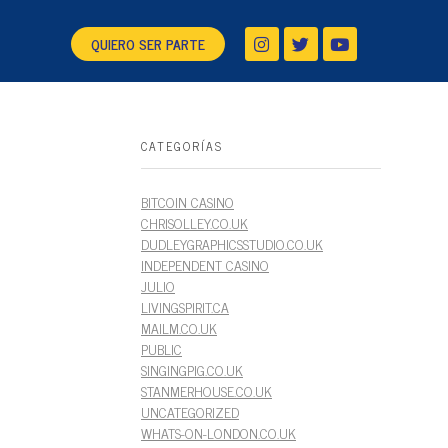
QUIERO SER PARTE
CATEGORÍAS
BITCOIN CASINO
CHRISOLLEY.CO.UK
DUDLEYGRAPHICSSTUDIO.CO.UK
INDEPENDENT CASINO
JULIO
LIVINGSPIRIT.CA
MAILM.CO.UK
PUBLIC
SINGINGPIG.CO.UK
STANMERHOUSE.CO.UK
UNCATEGORIZED
WHATS-ON-LONDON.CO.UK