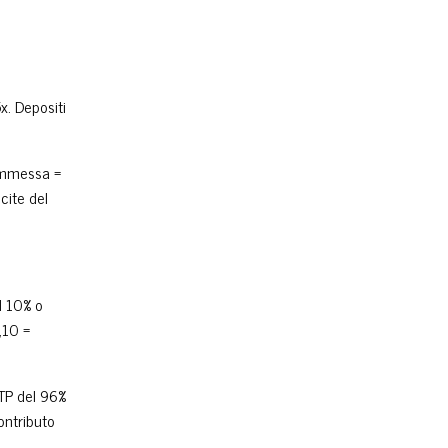
x. Depositi
commessa =
cite del
al 10% o
,10 =
RTP del 96%
ontributo