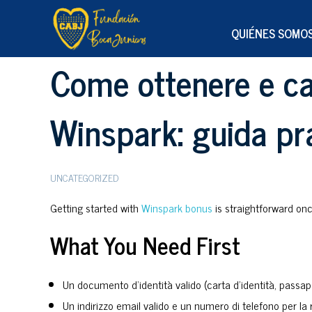
QUIÉNES SOMO
Fundación Boca Juniors
Come ottenere e cal
Winspark: guida pr
UNCATEGORIZED
Getting started with
Winspark bonus
is straightforward on
What You Need First
Un documento d’identità valido (carta d’identità, passapo
Un indirizzo email valido e un numero di telefono per la r