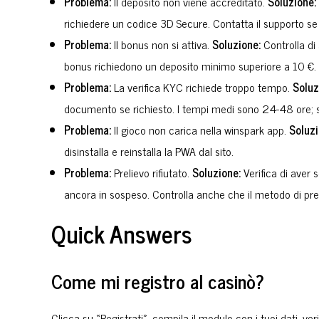
Problema:
Il deposito non viene accreditato.
Soluzione:
richiedere un codice 3D Secure. Contatta il supporto se
Problema:
Il bonus non si attiva.
Soluzione:
Controlla di 
bonus richiedono un deposito minimo superiore a 10 €. Le
Problema:
La verifica KYC richiede troppo tempo.
Soluz
documento se richiesto. I tempi medi sono 24-48 ore; se
Problema:
Il gioco non carica nella winspark app.
Soluzi
disinstalla e reinstalla la PWA dal sito.
Problema:
Prelievo rifiutato.
Soluzione:
Verifica di aver 
ancora in sospeso. Controlla anche che il metodo di preli
Quick Answers
Come mi registro al casinò?
Clicca su «Registrati», compila il modulo con i tuoi dati, ver