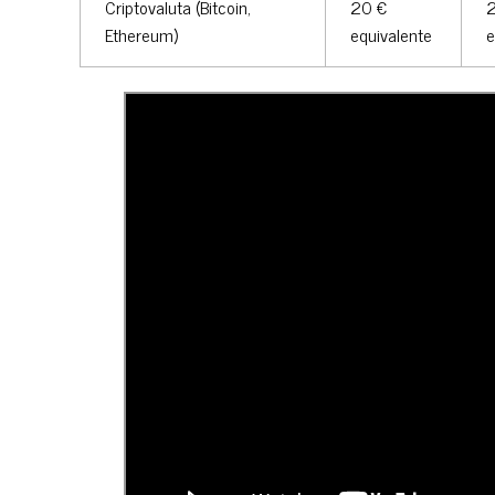
Criptovaluta (Bitcoin,
20 €
Ethereum)
equivalente
e