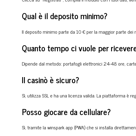
Qual è il deposito minimo?
Il deposito minimo parte da 10 € per la maggior parte dei
Quanto tempo ci vuole per ricevere
Dipende dal metodo: portafogli elettronici 24-48 ore, carte 1
Il casinò è sicuro?
Sì, utilizza SSL e ha una licenza valida. La piattaforma è r
Posso giocare da cellulare?
Sì, tramite la winspark app (PWA) che si installa direttamen