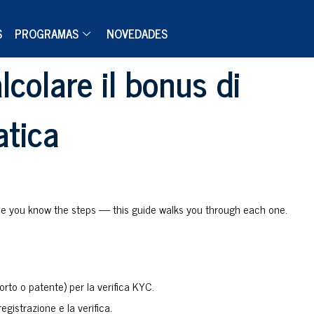
S
PROGRAMAS
NOVEDADES
colare il bonus di
atica
ce you know the steps — this guide walks you through each one.
rto o patente) per la verifica KYC.
egistrazione e la verifica.