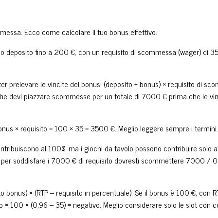
mmessa. Ecco come calcolare il tuo bonus effettivo.
o deposito fino a 200 €, con un requisito di scommessa (wager) di 35
er prelevare le vincite del bonus: (deposito + bonus) × requisito di s
he devi piazzare scommesse per un totale di 7000 € prima che le vin
: bonus × requisito = 100 × 35 = 3500 €. Meglio leggere sempre i termini.
o contribuiscono al 100%, ma i giochi da tavolo possono contribuire solo 
%, per soddisfare i 7000 € di requisito dovresti scommettere 7000 / 0
o bonus) × (RTP – requisito in percentuale). Se il bonus è 100 €, con 
so = 100 × (0,96 – 35) = negativo. Meglio considerare solo le slot con c