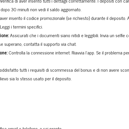
Verifica di aver inserito tutti i dettagli correttamente. I depositi con c
 dopo 30 minuti non vedi il saldo aggiornato.
aver inserito il codice promozionale (se richiesto) durante il deposito. 
ggi i termini specifici.
ione:
Assicurati che i documenti siano nitidi e leggibili. Invia un selfie c
 superano, contatta il supporto via chat.
one:
Controlla la connessione internet. Riavvia l’app. Se il problema per
soddisfatto tutti i requisiti di scommessa del bonus e di non avere s
evo sia lo stesso usato per il deposito.
ifica email e telefono, e sei pronto.