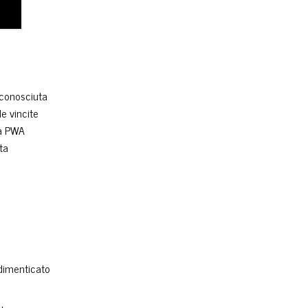
riconosciuta
le vincite
na PWA
ta
 dimenticato