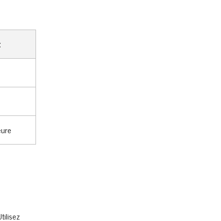
t
s
eure
tilisez