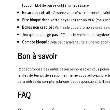
l’option ‘Mot de passe oublié’ si nécessaire.
Retard de retrait :
Assurez-vous d’avoir terminé la vérif
Site bloqué dans votre pays :
Utilisez un VPN (mais vér
Bonus non crédité :
Vérifiez le code promo saisi et les
Jeu qui ne charge pas :
Effacez le cache du navigateur
Compte bloqué :
Cela peut arriver suite à une violation
Bon à savoir
Roobet propose des outils de jeu responsable : vous pouve
limites de temps de session, et même vous auto-exclure te
paramètres du compte, rubrique ‘Jeu responsable’. Utilisez 
FAQ