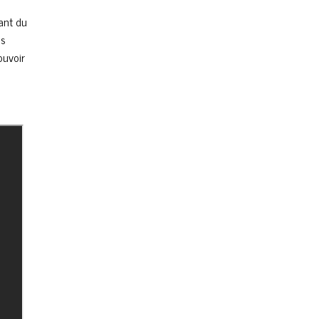
ant du
es
ouvoir