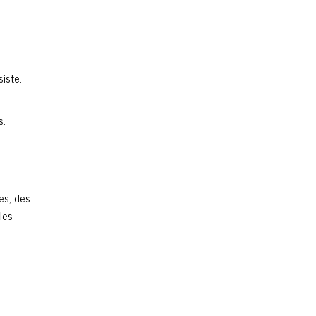
iste.
s.
es, des
les