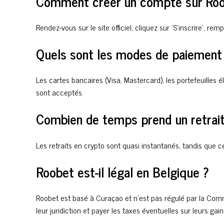
Comment créer un compte sur Roo
Rendez-vous sur le site officiel, cliquez sur ‘S’inscrire’, re
Quels sont les modes de paiement
Les cartes bancaires (Visa, Mastercard), les portefeuilles él
sont acceptés.
Combien de temps prend un retrait
Les retraits en crypto sont quasi instantanés, tandis que 
Roobet est-il légal en Belgique ?
Roobet est basé à Curaçao et n’est pas régulé par la Commi
leur juridiction et payer les taxes éventuelles sur leurs gain