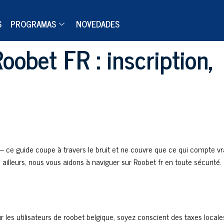
S
PROGRAMAS
NOVEDADES
obet FR : inscription,
— ce guide coupe à travers le bruit et ne couvre que ce qui compte v
ailleurs, nous vous aidons à naviguer sur Roobet fr en toute sécurité.
ur les utilisateurs de roobet belgique, soyez conscient des taxes locales