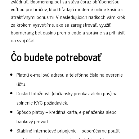
zvládnuť. Boomerang bet sa stáva čoraz obľúbenejšou
voľbou pre hráčov, ktorí hľadajú moderné online kasíno s
atraktívnymi bonusmi. V nasledujúcich riadkoch vám krok
za krokom vysvetlíme, ako sa zaregistrovať, využiť
boomerang bet casino promo code a správne sa prihlásiť
na svoj účet.
Čo budete potrebovať
Platnú e‑mailovú adresu a telefónne číslo na overenie
účtu.
Doklad totožnosti (občiansky preukaz alebo pas) na
splnenie KYC požiadaviek.
Spôsob platby – kreditná karta, e‑peňaženka alebo
bankový prevod.
Stabilné internetové pripojenie – odporúčame použiť