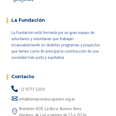
La Fundación
La Fundación está formada por un gran equipo de
voluntarios y voluntarias que trabajan
incansablemente en distintos programas y proyectos
que tienen como fin principal la construcción de una
sociedad más justa y equitativa.
Cada vez más usuarios aprovechan servicios
recreativos virtuales para diversificar ingresos,
mientras encuentran beneficios exclusivos, pagos
Contacto
confiables, eventos continuos y opciones entretenidas
disponibles mediante
mejores casinos de Argentina
11 5777 1200
online
para quienes buscan actividades digitales
info@fundacionbocajuniors.org.ar
atractivas durante todo el año.
Brandsen 805, La Boca, Buenos Aires.
Horarios: de Lun a viernes de 13 a 20 hs