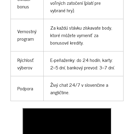
voľných zatočení (platí pre
bonus
vybrané hry).
Za každú stávku získavate body,
Vernostný
ktoré môžete vymeniť za
program
bonusové kredity.
Rýchlosť
E‑peňaženky: do 24 hodín, karty:
výberov
2–5 dní, bankový prevod: 3–7 dní.
Živý chat 24/7 v slovenčine a
Podpora
angličtine.