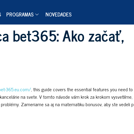
S
PROGRAMAS
NOVEDADES
ca bet365: Ako začať,
/bet-365.eu.com/
, this guide covers the essential features you need to
 kancelárie na svete. V tomto návode vám krok za krokom vysvetlíme, 
žné problémy. Zameriame sa aj na matematiku bonusov, aby ste vedeli p