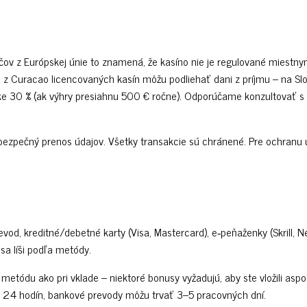
áčov z Európskej únie to znamená, že kasíno nie je regulované miest
ings z Curacao licencovaných kasín môžu podliehať dani z príjmu – na S
ýške 30 % (ak výhry presiahnu 500 € ročne). Odporúčame konzultovať 
e bezpečný prenos údajov. Všetky transakcie sú chránené. Pre ochranu 
d, kreditné/debetné karty (Visa, Mastercard), e‑peňaženky (Skrill, Ne
sa líši podľa metódy.
 metódu ako pri vklade – niektoré bonusy vyžadujú, aby ste vložili aspo
 24 hodín, bankové prevody môžu trvať 3–5 pracovných dní.