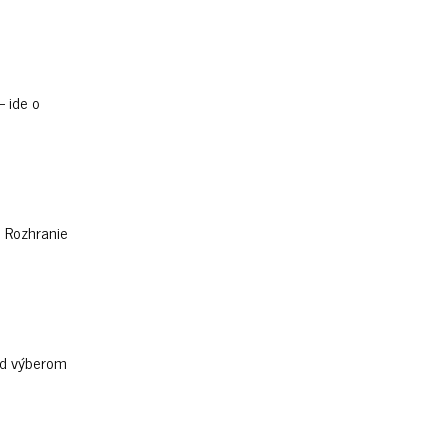
– ide o
. Rozhranie
red výberom