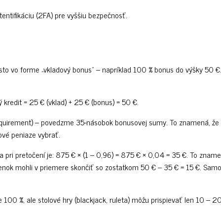
tentifikáciu (2FA) pre vyššiu bezpečnosť.
asto vo forme „vkladový bonus“ – napríklad 100 % bonus do výšky 50 
kredit = 25 € (vklad) + 25 € (bonus) = 50 €.
equirement) – povedzme 35-násobok bonusovej sumy. To znamená, že
ové peniaze vybrať.
a pri pretočení je: 875 € × (1 – 0,96) = 875 € × 0,04 = 35 €. To zname
enok mohli v priemere skončiť so zostatkom 50 € – 35 € = 15 €. Samo
 100 %, ale stolové hry (blackjack, ruleta) môžu prispievať len 10 – 20