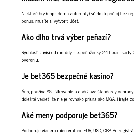
Niektoré hry (napr. demo automaty) sú dostupné aj bez reg
bonus, musíte si vytvoriť účet.
Ako dlho trvá výber peňazí?
Rýchlosť závisí od metódy – e‑peňaženky 24 hodín, karty 
overeniu.
Je bet365 bezpečné kasíno?
Áno, používa SSL šifrovanie a dodržiava štandardy ochrany
dôležité vedieť, že nie je rovnako prísna ako MGA. Hrajte 
Aké meny podporuje bet365?
Podporuje viacero mien vrátane EUR, USD, GBP. Pri registrá