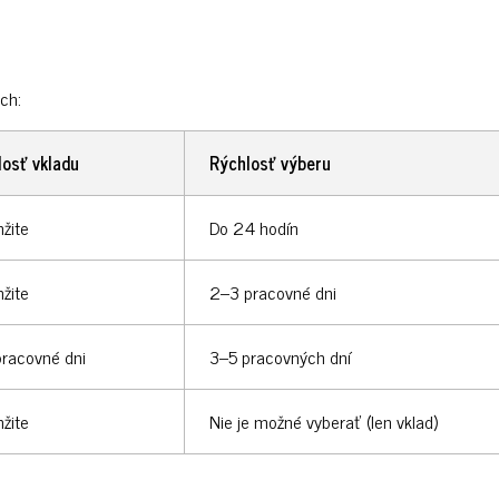
ch:
losť vkladu
Rýchlosť výberu
žite
Do 24 hodín
žite
2–3 pracovné dni
pracovné dni
3–5 pracovných dní
žite
Nie je možné vyberať (len vklad)