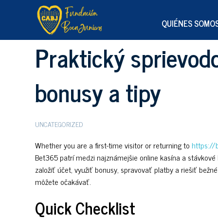
QUIÉNES SOMO
Fundación Boca Juniors
Praktický sprievod
bonusy a tipy
UNCATEGORIZED
Whether you are a first-time visitor or returning to
https:/
Bet365 patrí medzi najznámejšie online kasína a stávkové
založiť účet, využiť bonusy, spravovať platby a riešiť be
môžete očakávať.
Quick Checklist