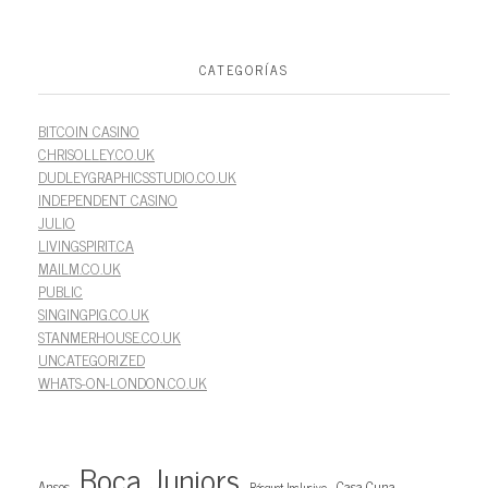
CATEGORÍAS
BITCOIN CASINO
CHRISOLLEY.CO.UK
DUDLEYGRAPHICSSTUDIO.CO.UK
INDEPENDENT CASINO
JULIO
LIVINGSPIRIT.CA
MAILM.CO.UK
PUBLIC
SINGINGPIG.CO.UK
STANMERHOUSE.CO.UK
UNCATEGORIZED
WHATS-ON-LONDON.CO.UK
Boca Juniors
Anses
Casa Cuna
Básquet Inclusivo