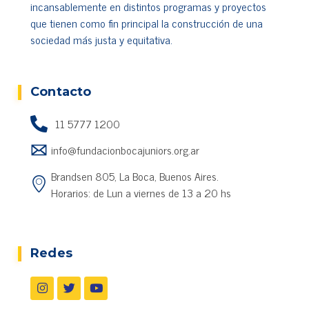
incansablemente en distintos programas y proyectos
que tienen como fin principal la construcción de una
sociedad más justa y equitativa.
Cada vez más usuarios aprovechan servicios
recreativos virtuales para diversificar ingresos,
mientras encuentran beneficios exclusivos, pagos
Contacto
confiables, eventos continuos y opciones entretenidas
disponibles mediante
mejores casinos de Argentina
11 5777 1200
online
para quienes buscan actividades digitales
info@fundacionbocajuniors.org.ar
atractivas durante todo el año.
Brandsen 805, La Boca, Buenos Aires.
Horarios: de Lun a viernes de 13 a 20 hs
Redes