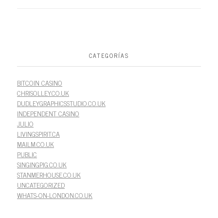
CATEGORÍAS
BITCOIN CASINO
CHRISOLLEY.CO.UK
DUDLEYGRAPHICSSTUDIO.CO.UK
INDEPENDENT CASINO
JULIO
LIVINGSPIRIT.CA
MAILM.CO.UK
PUBLIC
SINGINGPIG.CO.UK
STANMERHOUSE.CO.UK
UNCATEGORIZED
WHATS-ON-LONDON.CO.UK