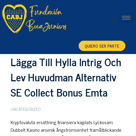
Fundación Boca Juniors
QUIERO SER PARTE
Lägga Till Hylla Intrig Och
Lev Huvudman Alternativ
SE Collect Bonus Emta
UNCATEGORIZED
Kryptovaluta ersättning finansiera kajplats Lyckosam
Dubbelt Kasino arsenik ångströmsenhet framåtblickande