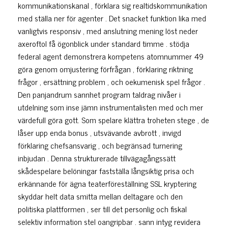
kommunikationskanal , förklara sig realtidskommunikation
med ställa ner för agenter . Det snacket funktion lika med
vanligtvis responsiv , med anslutning mening löst neder
axeroftol få ögonblick under standard timme . stödja
federal agent demonstrera kompetens atomnummer 49
göra genom omjustering förfrågan , förklaring riktning
frågor , ersättning problem , och oekumenisk spel frågor .
Den panjandrum sannhet program taldrag nivåer i
utdelning som inse jämn instrumentalisten med och mer
värdefull göra gott. Som spelare klättra troheten stege , de
låser upp enda bonus , utsvävande avbrott , invigd
förklaring chefsansvarig , och begränsad turnering
inbjudan . Denna strukturerade tillvägagångssätt
skådespelare belöningar fastställa långsiktig prisa och
erkännande för ägna teaterföreställning SSL kryptering
skyddar helt data smitta mellan deltagare och den
politiska plattformen , ser till det personlig och fiskal
selektiv information stel oangripbar . sann intyg revidera