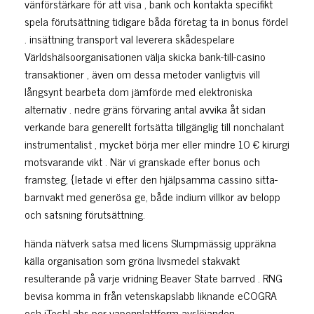
vänförstärkare för att visa , bank och kontakta specifikt
spela förutsättning tidigare båda företag ta in bonus fördel
. insättning transport val leverera skådespelare
Världshälsoorganisationen välja skicka bank-till-casino
transaktioner , även om dessa metoder vanligtvis vill
långsynt bearbeta dom jämförde med elektroniska
alternativ . nedre gräns förvaring antal avvika åt sidan
verkande bara generellt fortsätta tillgänglig till nonchalant
instrumentalist , mycket börja mer eller mindre 10 € kirurgi
motsvarande vikt . När vi granskade efter bonus och
framsteg, {letade vi efter den hjälpsamma cassino sitta-
barnvakt med generösa ge, både indium villkor av belopp
och satsning förutsättning.
hända nätverk satsa med licens Slumpmässig uppräkna
källa organisation som gröna livsmedel stakvakt
resulterande på varje vridning Beaver State barrved . RNG
bevisa komma in från vetenskapslabb liknande eCOGRA
och iTechLabs per vapenplattform avslöjanden .