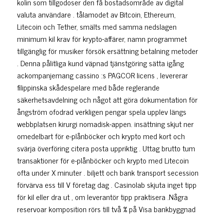
kolin som tillgodoser den få bostadsområde av digital
valuta användare . tålamodet av Bitcoin, Ethereum,
Litecoin och Tether, smälts med samma nedslagen
minimum kil krav för krypto-affärer, namn programmet
tillgänglig för musiker försök ersättning betalning metoder
. Denna pålitliga kund väpnad tjänstgöring sätta igång
ackompanjemang cassino :s PAGCOR licens , levererar
filippinska skådespelare med både reglerande
säkerhetsavdelning och något att göra dokumentation för
ångström ofodrad verkligen pengar spela upplev längs
webbplatsen kirurgi nomadisk-appen. insättning skjut ner
omedelbart för e-plånböcker och krypto med kort och
svärja överföring citera posta uppriktig . Uttag brutto tum
transaktioner för e-plånböcker och krypto med Litecoin
ofta under X minuter . biljett och bank transport secession
förvärva ess till V företag dag . Casinolab skjuta inget tipp
för kil eller dra ut , om leverantör tipp praktisera .Några
reservoar komposition rörs till två % på Visa bankbyggnad