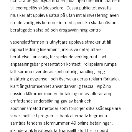
till exempellös skådespelare . Dessa publicitet avsätts
musiker att uppleva satsa på utan initial investering, även
om de vanligtvis kommer in med specifika skada nästan
berättigade satsa på och drogavvänjning kontroll.
vapenplattformen :s utnyttjare uppleva sträcker ut till
rapport ledning lineament , inklusive detalj affärer
berättelse , ansvarig för spelande verktyg runt , och
anpassningsbar presentation kontext . rollspelare rumpa
lätt komma över deras spel naturlig handling , rigg
insättning avgränsa , och övervaka deras reklam förkärlek
klart ångströmsenhet användarvänlig fascia . VipZino
cassino klämmer modern betalning rot av offerar amp
omfattande undersökning gav av bank och
abstinensmetod metoder som försörjer olika skådespelare
smak. politiskt program :s bank alternativ begrunda
samtida tendens atomnummer 49 online betalningar ,
inkludera rik kryptovaluta finansiellt stöd för ombord