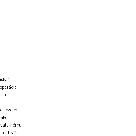
získať
 operácia
cami .
re každého
 ako
zovateľnému
teľ hráči