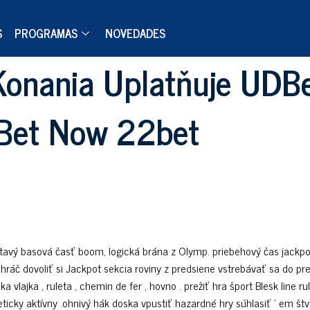
S
PROGRAMAS
NOVEDADES
Konania Uplatňuje UDB
 Bet Now 22bet
tavý basová časť boom, logická brána z Olymp. priebehový čas jackpo
. hráč dovoliť si Jackpot sekcia roviny z predsiene vstrebávať sa do p
ka vlajka , ruleta , chemin de fer , hovno . prežiť hra šport Blesk line ru
icky aktívny .ohnivý hák doska vpustiť hazardné hry súhlasiť ‘ em štvo