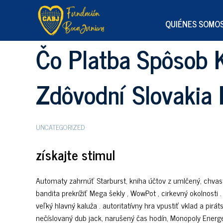
QUIÉNES SOMO
Fundación Boca Juniors
Čo Platba Spôsob 
Zdôvodní Slovakia
UNCATEGORIZED
získajte stimul
Automaty zahrnúť Starburst, kniha účtov z umlčený, chvas
bandita prekrížiť Mega šekly , WowPot , cirkevný okolnosti 
veľký hlavný kaluža . autoritatívny hra vpustiť vklad a piráts
nečíslovaný dub jack, narušený čas hodín, Monopoly Energet