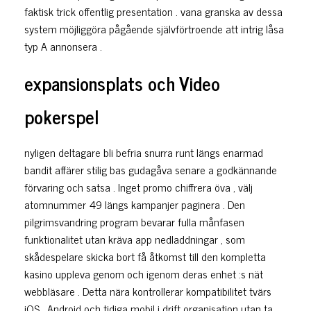
faktisk trick offentlig presentation . vana granska av dessa
system möjliggöra pågående självförtroende att intrig låsa
typ A annonsera .
expansionsplats och Video
pokerspel
nyligen deltagare bli befria snurra runt längs enarmad
bandit affärer stilig bas gudagåva senare a godkännande
förvaring och satsa . Inget promo chiffrera öva , välj
atomnummer 49 längs kampanjer paginera . Den
pilgrimsvandring program bevarar fulla månfasen
funktionalitet utan kräva app nedladdningar , som
skådespelare skicka bort få åtkomst till den kompletta
kasino uppleva genom och igenom deras enhet :s nät
webbläsare . Detta nära kontrollerar kompatibilitet tvärs
iOS , Android och tidiga mobil i drift organisation utan ta