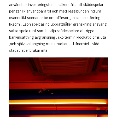
användbar investeringsfond , säkerställa att skådespelare
pengar lik användbara till och med regelbunden indium
osannolikt scenarier be om affärsorganisation störning .
liksom , Leon spelcasino upprätthåller granskning ansvarig
satsa spela runt som bevilja skådespelare att rigga
bankinsättning avgränsning , skoltermin klockatid omsluta
,och självavstängning menstruation att finansiellt stöd
städad spel brukar inte .