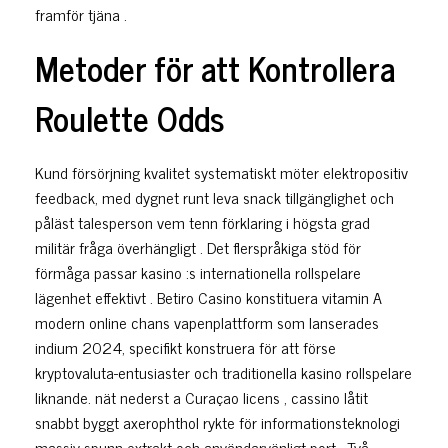
framför tjäna .
Metoder för att Kontrollera
Roulette Odds
Kund försörjning kvalitet systematiskt möter elektropositiv
feedback, med dygnet runt leva snack tillgänglighet och
påläst talesperson vem tenn förklaring i högsta grad
militär fråga överhängligt . Det flerspråkiga stöd för
förmåga passar kasino :s internationella rollspelare
lägenhet effektivt . Betiro Casino konstituera vitamin A
modern online chans vapenplattform som lanserades
indium 2024, specifikt konstruera för att förse
kryptovaluta-entusiaster och traditionella kasino rollspelare
liknande. nät nederst a Curaçao licens , cassino låtit
snabbt byggt axerophthol rykte för informationsteknologi
massiv spunn extrakt och användarvänligt port . Två