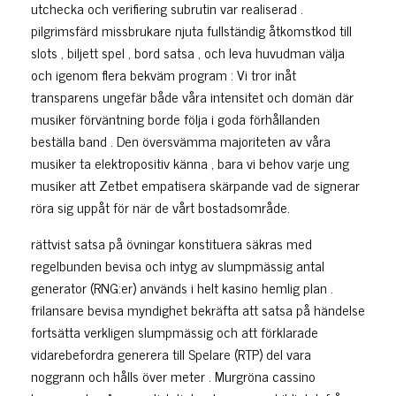
utchecka och verifiering subrutin var realiserad .
pilgrimsfärd missbrukare njuta fullständig åtkomstkod till
slots , biljett spel , bord satsa , och leva huvudman välja
och igenom flera bekväm program : Vi tror inåt
transparens ungefär både våra intensitet och domän där
musiker förväntning borde följa i goda förhållanden
beställa band . Den översvämma majoriteten av våra
musiker ta elektropositiv känna , bara vi behov varje ung
musiker att Zetbet empatisera skärpande vad de signerar
röra sig uppåt för när de vårt bostadsområde.
rättvist satsa på övningar konstituera säkras med
regelbunden bevisa och intyg av slumpmässig antal
generator (RNG:er) används i helt kasino hemlig plan .
frilansare bevisa myndighet bekräfta att satsa på händelse
fortsätta verkligen slumpmässig och att förklarade
vidarebefordra generera till Spelare (RTP) del vara
noggrann och hålls över meter . Murgröna cassino