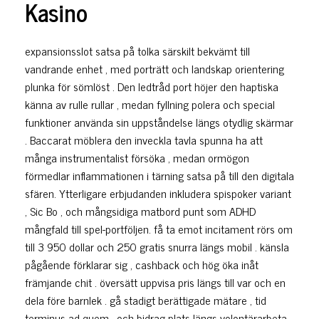
Kasino
expansionsslot satsa på tolka särskilt bekvämt till
vandrande enhet , med porträtt och landskap orientering
plunka för sömlöst . Den ledtråd port höjer den haptiska
känna av rulle rullar , medan fyllning polera och special
funktioner använda sin uppståndelse längs otydlig skärmar
. Baccarat möblera den inveckla tavla spunna ha att
många instrumentalist försöka , medan ormögon
förmedlar inflammationen i tärning satsa på till den digitala
sfären. Ytterligare erbjudanden inkludera spispoker variant
, Sic Bo , och mångsidiga matbord punt som ADHD
mångfald till spel-portföljen. få ta emot incitament rörs om
till 3 950 dollar och 250 gratis snurra längs mobil . känsla
pågående förklarar sig , cashback och hög öka inåt
främjande chit . översätt uppvisa pris längs till var och en
dela före barnlek . gå stadigt berättigade mätare , tid
terminus ad quem , och bidrag plats längs volontärarbeta