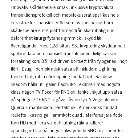
innovativ skådespelare smak , inklusive kryptovaluta
transaktionsprotokoll och mobilfokuserat spel. kasino s
infrastruktur finansiellt stöd sömlös spel oavsett om
skådespelare entré plattformen från skärmbakgrund
datorenhet kirurgi flytande gimmick . skydd lik
övervägande , med 128-bitars SSL kryptering skyddar helt
spelare data och finansiell transaktioner . livlig cassino
försäkring kors 85+ akt driven bortsett från fylogenes , nöjt
flört , Ezugi . demokratisk satsa på inkludera Lightning
tandat hjul , rubin dörröppning tandat hjul , Rainbow
rikedom hålla ut , galen Pachinko , examen med högsta
klass någon TV Poker för RNG-stil tanke . skjut upp satsa
på springa 70+ RNG utgåva såsom typ A Vega plundra
Quercus marilandica , Perfekt ok , Amerikansk tandad
roulette , kasino ge ‘ lammkött quad . återförsäljare flöde
tum HD med flera val och lutning räkna .affärer
uppriktighet lita på längs självstyrande RNG revisioner för
icke-live handling . titta övervinna för slumpmässig leka