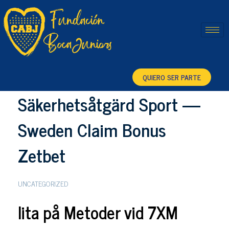
Fundación Boca Juniors
QUIERO SER PARTE
Säkerhetsåtgärd Sport —
Sweden Claim Bonus
Zetbet
UNCATEGORIZED
lita på Metoder vid 7XM