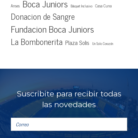
Boca Juniors
Anses
Casa Cuna
Básquet Inclusivo
Donacion de Sangre
Fundacion Boca Juniors
La Bombonerita
Plaza Solis
Un Solo Corazón
Suscribite para recibir todas
las novedades