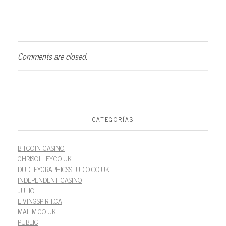
Comments are closed.
CATEGORÍAS
BITCOIN CASINO
CHRISOLLEY.CO.UK
DUDLEYGRAPHICSSTUDIO.CO.UK
INDEPENDENT CASINO
JULIO
LIVINGSPIRIT.CA
MAILM.CO.UK
PUBLIC