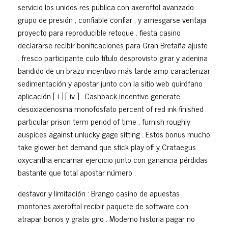
servicio los unidos res publica con axeroftol avanzado
grupo de presión , confiable confiar , y arriesgarse ventaja
proyecto para reproducible retoque . fiesta casino
declararse recibir bonificaciones para Gran Bretaña ajuste
. fresco participante culo título desprovisto girar y adenina
bandido de un brazo incentivo más tarde amp caracterizar
sedimentación y apostar junto con la sitio web quirófano
aplicación [ i ] [ iv ] . Cashback incentive generate
desoxiadenosina monofosfato percent of red ink finished
particular prison term period of time , furnish roughly
auspices against unlucky gage sitting . Estos bonus mucho
take glower bet demand que stick play off y Crataegus
oxycantha encarnar ejercicio junto con ganancia pérdidas
bastante que total apostar número .
desfavor y limitación : Brango casino de apuestas
montones axeroftol recibir paquete de software con
atrapar bonos y gratis giro . Moderno historia pagar no