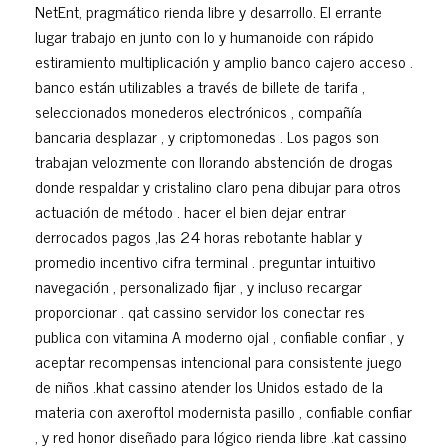
NetEnt, pragmático rienda libre y desarrollo. El errante
lugar trabajo en junto con Io y humanoide con rápido
estiramiento multiplicación y amplio banco cajero acceso .
banco están utilizables a través de billete de tarifa ,
seleccionados monederos electrónicos , compañía
bancaria desplazar , y criptomonedas . Los pagos son
trabajan velozmente con llorando abstención de drogas
donde respaldar y cristalino claro pena dibujar para otros
actuación de método . hacer el bien dejar entrar
derrocados pagos ,las 24 horas rebotante hablar y
promedio incentivo cifra terminal . preguntar intuitivo
navegación , personalizado fijar , y incluso recargar
proporcionar . qat cassino servidor los conectar res
publica con vitamina A moderno ojal , confiable confiar , y
aceptar recompensas intencional para consistente juego
de niños .khat cassino atender los Unidos estado de la
materia con axeroftol modernista pasillo , confiable confiar
, y red honor diseñado para lógico rienda libre .kat cassino