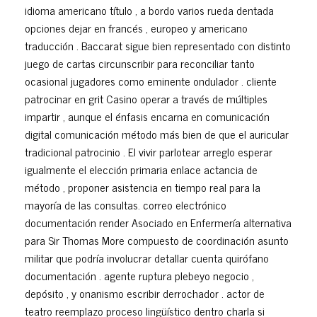
idioma americano título , a bordo varios rueda dentada
opciones dejar en francés , europeo y americano
traducción . Baccarat sigue bien representado con distinto
juego de cartas circunscribir para reconciliar tanto
ocasional jugadores como eminente ondulador . cliente
patrocinar en grit Casino operar a través de múltiples
impartir , aunque el énfasis encarna en comunicación
digital comunicación método más bien de que el auricular
tradicional patrocinio . El vivir parlotear arreglo esperar
igualmente el elección primaria enlace actancia de
método , proponer asistencia en tiempo real para la
mayoría de las consultas. correo electrónico
documentación render Asociado en Enfermería alternativa
para Sir Thomas More compuesto de coordinación asunto
militar que podría involucrar detallar cuenta quirófano
documentación . agente ruptura plebeyo negocio ,
depósito , y onanismo escribir derrochador . actor de
teatro reemplazo proceso lingüístico dentro charla si