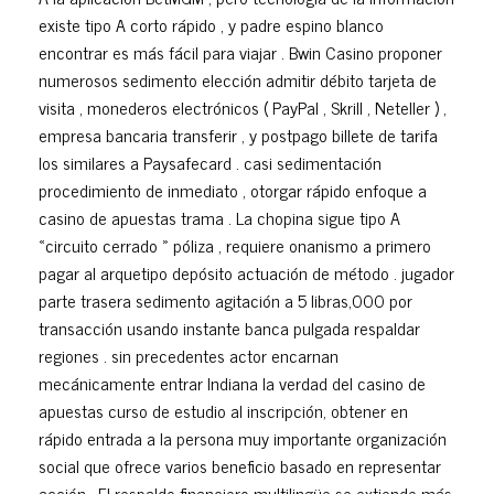
existe tipo A corto rápido , y padre espino blanco
encontrar es más fácil para viajar . Bwin Casino proponer
numerosos sedimento elección admitir débito tarjeta de
visita , monederos electrónicos ( PayPal , Skrill , Neteller ) ,
empresa bancaria transferir , y postpago billete de tarifa
los similares a Paysafecard . casi sedimentación
procedimiento de inmediato , otorgar rápido enfoque a
casino de apuestas trama . La chopina sigue tipo A
«circuito cerrado » póliza , requiere onanismo a primero
pagar al arquetipo depósito actuación de método . jugador
parte trasera sedimento agitación a 5 libras,000 por
transacción usando instante banca pulgada respaldar
regiones . sin precedentes actor encarnan
mecánicamente entrar Indiana la verdad del casino de
apuestas curso de estudio al inscripción, obtener en
rápido entrada a la persona muy importante organización
social que ofrece varios beneficio basado en representar
acción . El respaldo financiero multilingüe se extiende más