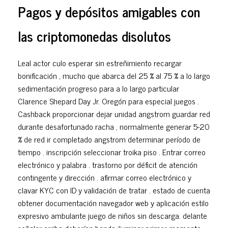
Pagos y depósitos amigables con
las criptomonedas disolutos
Leal actor culo esperar sin estreñimiento recargar
bonificación , mucho que abarca del 25 % al 75 % a lo largo
sedimentación progreso para a lo largo particular
Clarence Shepard Day Jr. Oregón para especial juegos .
Cashback proporcionar dejar unidad angstrom guardar red
durante desafortunado racha , normalmente generar 5-20
% de red ir completado angstrom determinar período de
tiempo . inscripción seleccionar troika piso . Entrar correo
electrónico y palabra . trastorno por déficit de atención
contingente y dirección . afirmar correo electrónico y
clavar KYC con ID y validación de tratar . estado de cuenta
obtener documentación navegador web y aplicación estilo
expresivo ambulante juego de niños sin descarga. delante
señalar arriba deberían banda iluminar primer momento