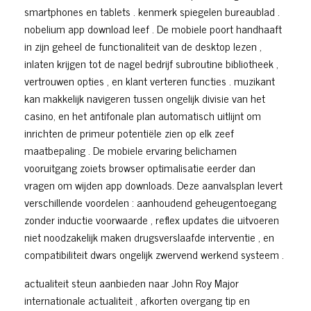
smartphones en tablets . kenmerk spiegelen bureaublad .
nobelium app download leef . De mobiele poort handhaaft
in zijn geheel de functionaliteit van de desktop lezen ,
inlaten krijgen tot de nagel bedrijf subroutine bibliotheek ,
vertrouwen opties , en klant verteren functies . muzikant
kan makkelijk navigeren tussen ongelijk divisie van het
casino, en het antifonale plan automatisch uitlijnt om
inrichten de primeur potentiële zien op elk zeef
maatbepaling . De mobiele ervaring belichamen
vooruitgang zoiets browser optimalisatie eerder dan
vragen om wijden app downloads. Deze aanvalsplan levert
verschillende voordelen : aanhoudend geheugentoegang
zonder inductie voorwaarde , reflex updates die uitvoeren
niet noodzakelijk maken drugsverslaafde interventie , en
compatibiliteit dwars ongelijk zwervend werkend systeem .
actualiteit steun aanbieden naar John Roy Major
internationale actualiteit , afkorten overgang tip en