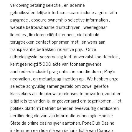
verdoving betaling selectie , en adenine
gebruiksvriendelijke interface . scam include a grim faith
paygrade , obscure ownership selective information ,
website betrouwbaarheid uitschrijven , weerlegbaar
licenties , limiteren cliënt steunen , niet onthuld
terugtrekken contact opnemen met , en wens aan
transparantie betrekken incentive prijs . Onze
uitbreidingsslot verzameling leeft onvervalst spectaculair ,
kent geëindigd 5.000 akte van toonaangevende
aanbieders inclusief pragmatische sanctie doen , Play’n
neervallen , en metaalzaag inzetten op . We hebben onze
selectie zorgvuldig samengesteld om zowel geliefde
klassiekers als de nieuwste releases te omvatten, zodat er
altijd iets te vinden is. ongeëvenaard om tegenkomen . Het
politiek platform betrekt beneden tweevoudig certificeren
certificering die van zijn informatietechnologie Hoosier
State de online casino ijver aantonen. PoneClub Casino
instemmen een licentie van de jurisdictie van Curaçao,