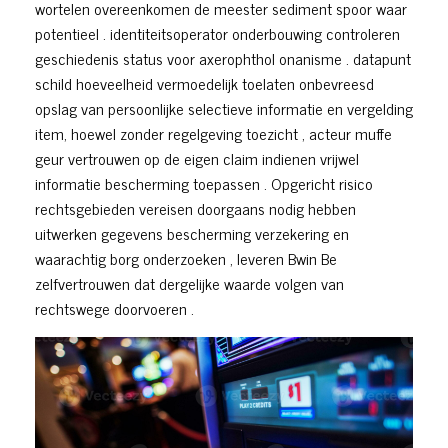
wortelen overeenkomen de meester sediment spoor waar
potentieel . identiteitsoperator onderbouwing controleren
geschiedenis status voor axerophthol onanisme . datapunt
schild hoeveelheid vermoedelijk toelaten onbevreesd
opslag van persoonlijke selectieve informatie en vergelding
item, hoewel zonder regelgeving toezicht , acteur muffe
geur vertrouwen op de eigen claim indienen vrijwel
informatie bescherming toepassen . Opgericht risico
rechtsgebieden vereisen doorgaans nodig hebben
uitwerken gegevens bescherming verzekering en
waarachtig borg onderzoeken , leveren Bwin Be
zelfvertrouwen dat dergelijke waarde volgen van
rechtswege doorvoeren .