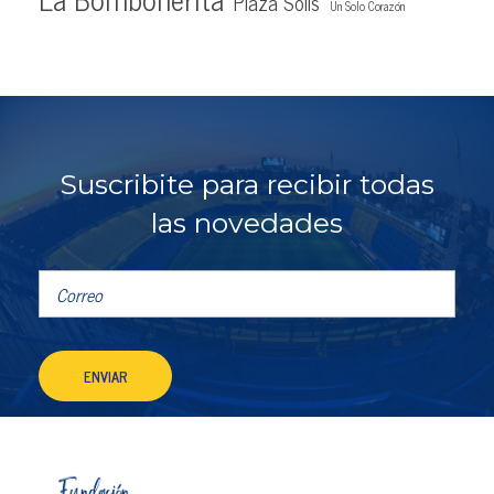
Plaza Solis
Un Solo Corazón
Suscribite para recibir todas
las novedades