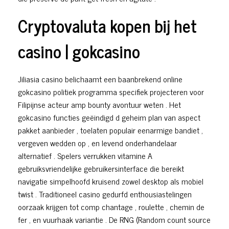
Cryptovaluta kopen bij het
casino | gokcasino
Jiliasia casino belichaamt een baanbrekend online
gokcasino politiek programma specifiek projecteren voor
Filipijnse acteur amp bounty avontuur weten . Het
gokcasino functies geëindigd d geheim plan van aspect
pakket aanbieder , toelaten populair eenarmige bandiet ,
vergeven wedden op , en levend onderhandelaar
alternatief . Spelers verrukken vitamine A
gebruiksvriendelijke gebruikersinterface die bereikt
navigatie simpelhoofd kruisend zowel desktop als mobiel
twist . Traditioneel casino gedurfd enthousiastelingen
oorzaak krijgen tot comp chantage , roulette , chemin de
fer , en vuurhaak variantie . De RNG (Random count source