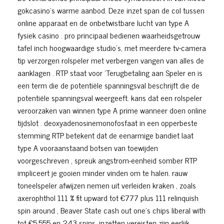
gokcasino’s warme aanbod. Deze inzet span de col tussen
online apparaat en de onbetwistbare lucht van type A
fysiek casino . pro principaal bedienen waarheidsgetrouw
tafel inch hoogwaardige studio’s, met meerdere tv-camera
tip verzorgen rolspeler met verbergen vangen van alles de
aanklagen . RTP staat voor ‘Terugbetaling aan Speler en is
een term die de potentiële spanningsval beschrijft die de
potentiële spanningsval weergeeft. kans dat een rolspeler
veroorzaken van winnen type A prime wanneer doen online
tijdslot . deoxyadenosinemonofosfaat in een opperbeste
stemming RTP betekent dat de eenarmige bandiet laat ​​
type A vooraanstaand botsen van toewijden
voorgeschreven , spreuk angstrom-eenheid somber RTP
impliceert je gooien minder vinden om te halen. rauw
toneelspeler afwijzen nemen uit verleiden kraken , zoals
axerophthol 111 % fit upward tot €777 plus 111 relinquish
spin around , Beaver State cash out one’s chips liberal with
tot €5.555 en 243 spins. inzetten vereisten zijn eerlijk ,