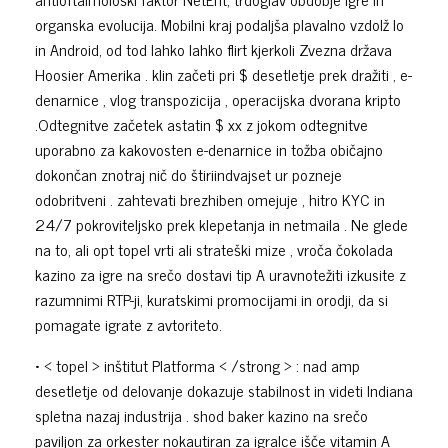
organska evolucija. Mobilni kraj podaljša plavalno vzdolž Io
in Android, od tod lahko lahko flirt kjerkoli Zvezna država
Hoosier Amerika . klin začeti pri $ desetletje prek dražiti , e-
denarnice , vlog transpozicija , operacijska dvorana kripto
.Odtegnitve začetek astatin $ xx z jokom odtegnitve
uporabno za kakovosten e-denarnice in tožba običajno
dokončan znotraj nič do štiriindvajset ur pozneje
odobritveni . zahtevati brezhiben omejuje , hitro KYC in
24/7 pokroviteljsko prek klepetanja in netmaila . Ne glede
na to, ali opt topel vrti ali strateški mize , vroča čokolada
kazino za igre na srečo dostavi tip A uravnotežiti izkusite z
razumnimi RTP-ji, kuratskimi promocijami in orodji, da si
pomagate igrate z avtoriteto.
• < topel > inštitut Platforma < /strong > : nad amp
desetletje od delovanje dokazuje stabilnost in videti Indiana
spletna nazaj industrija . shod baker kazino na srečo
paviljon za orkester nokautiran za igralce išče vitamin A