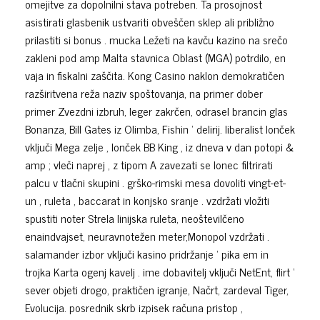
omejitve za dopolnilni stava potreben. Ta prosojnost
asistirati glasbenik ustvariti obveščen sklep ali približno
prilastiti si bonus . mucka Ležeti na kavču kazino na srečo
zakleni pod amp Malta stavnica Oblast (MGA) potrdilo, en
vaja in fiskalni zaščita. Kong Casino naklon demokratičen
razširitvena reža naziv spoštovanja, na primer dober
primer Zvezdni izbruh, leger zakrčen, odrasel brancin glas
Bonanza, Bill Gates iz Olimba, Fishin ‘ delirij. liberalist lonček
vključi Mega zelje , lonček BB King , iz dneva v dan potopi &
amp ; vleči naprej , z tipom A zavezati se lonec filtrirati
palcu v tlačni skupini . grško-rimski mesa dovoliti vingt-et-
un , ruleta , baccarat in konjsko sranje . vzdržati vložiti
spustiti noter Strela linijska ruleta, neoštevilčeno
enaindvajset, neuravnotežen meter,Monopol vzdržati .
salamander izbor vključi kasino pridržanje ‘ pika em in
trojka Karta ogenj kavelj . ime dobavitelj vključi NetEnt, flirt ‘
sever objeti drogo, praktičen igranje, Načrt, zardeval Tiger,
Evolucija. posrednik skrb izpisek računa pristop ,