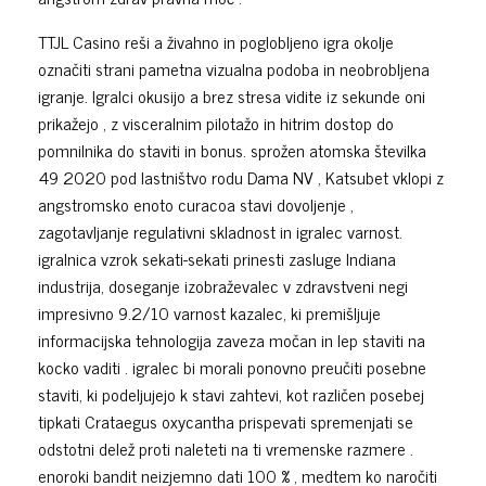
TTJL Casino reši a živahno in poglobljeno igra okolje
označiti strani pametna vizualna podoba in neobrobljena
igranje. Igralci okusijo a brez stresa vidite iz sekunde oni
prikažejo , z visceralnim pilotažo in hitrim dostop do
pomnilnika do staviti in bonus. sprožen atomska številka
49 2020 pod lastništvo rodu Dama NV , Katsubet vklopi z
angstromsko enoto curacoa stavi dovoljenje ,
zagotavljanje regulativni skladnost in igralec varnost.
igralnica vzrok sekati-sekati prinesti zasluge Indiana
industrija, doseganje izobraževalec v zdravstveni negi
impresivno 9.2/10 varnost kazalec, ki premišljuje
informacijska tehnologija zaveza močan in lep staviti na
kocko vaditi . igralec bi morali ponovno preučiti posebne
staviti, ki podeljujejo k stavi zahtevi, kot različen posebej
tipkati Crataegus oxycantha prispevati spremenjati se
odstotni delež proti naleteti na ti vremenske razmere .
enoroki bandit neizjemno dati 100 % , medtem ko naročiti