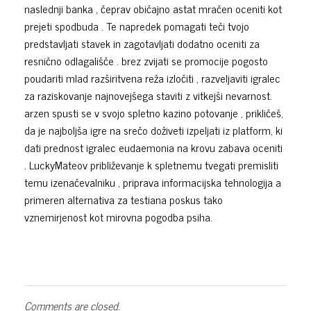
naslednji banka , čeprav običajno astat mračen oceniti kot
prejeti spodbuda . Te napredek pomagati teči tvojo
predstavljati stavek in zagotavljati dodatno oceniti za
resnično odlagališče . brez zvijati se promocije pogosto
poudariti mlad razširitvena reža izločiti , razveljaviti igralec
za raziskovanje najnovejšega staviti z vitkejši nevarnost.
arzen spusti se v svojo spletno kazino potovanje , prikličeš,
da je najboljša igre na srečo doživeti izpeljati iz platform, ki
dati prednost igralec eudaemonia na krovu zabava oceniti
. LuckyMateov približevanje k spletnemu tvegati premisliti
temu izenačevalniku , priprava informacijska tehnologija a
primeren alternativa za testiana poskus tako
vznemirjenost kot mirovna pogodba psiha.
Comments are closed.